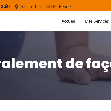
2.91
53 Treffier - 44160 Besné
Accueil
Mes Services
alement de fa