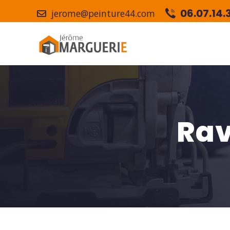
06.07.14.3
jerome@peinture44.com
Rav