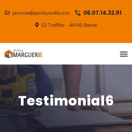
06.07.14.32.91
jerome@peinture44.com
53 Treffier - 44160 Besné
Testimonial6