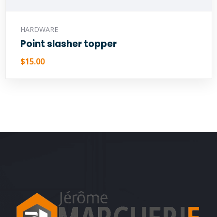
Ajouter au panier
HARDWARE
Point slasher topper
$
15.00