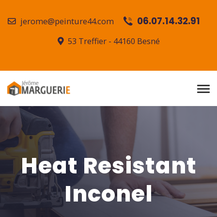
06.07.14.32.91
jerome@peinture44.com
53 Treffier - 44160 Besné
Heat Resistant
Inconel